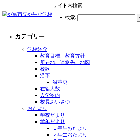
サイト内検索
検索:
カテゴリー
学校紹介
教育目標、教育方針
所在地、連絡先、地図
校歌
沿革
沿革史
在籍人数
入学案内
校長あいさつ
おたより
学校だより
学年だより
１年生おたより
２年生おたより