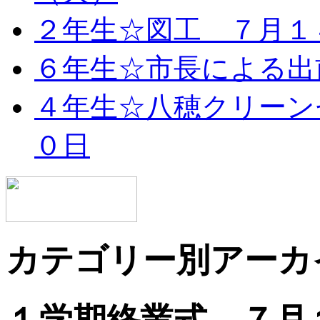
２年生☆図工 ７月１
６年生☆市長による出
４年生☆八穂クリーン
０日
カテゴリー別アーカ