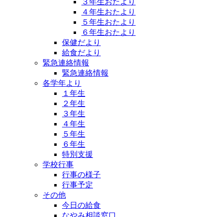
３年生おたより
４年生おたより
５年生おたより
６年生おたより
保健だより
給食だより
緊急連絡情報
緊急連絡情報
各学年より
１年生
２年生
３年生
４年生
５年生
６年生
特別支援
学校行事
行事の様子
行事予定
その他
今日の給食
なやみ相談窓口