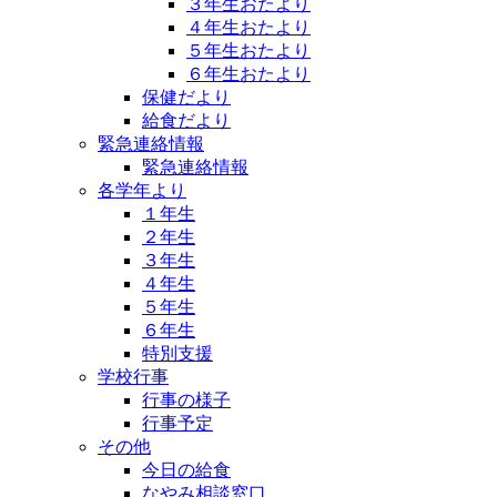
３年生おたより
４年生おたより
５年生おたより
６年生おたより
保健だより
給食だより
緊急連絡情報
緊急連絡情報
各学年より
１年生
２年生
３年生
４年生
５年生
６年生
特別支援
学校行事
行事の様子
行事予定
その他
今日の給食
なやみ相談窓口