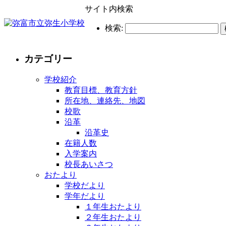
サイト内検索
検索:
カテゴリー
学校紹介
教育目標、教育方針
所在地、連絡先、地図
校歌
沿革
沿革史
在籍人数
入学案内
校長あいさつ
おたより
学校だより
学年だより
１年生おたより
２年生おたより