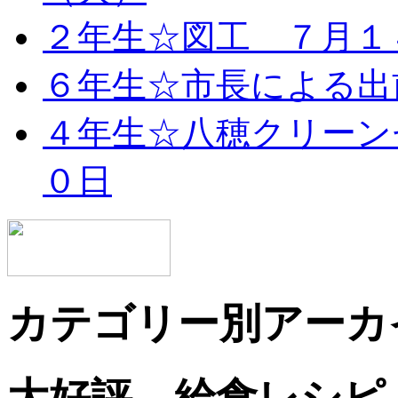
２年生☆図工 ７月１
６年生☆市長による出
４年生☆八穂クリーン
０日
カテゴリー別アーカ