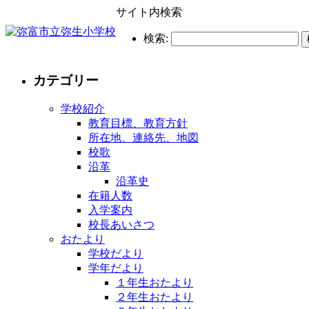
サイト内検索
検索:
カテゴリー
学校紹介
教育目標、教育方針
所在地、連絡先、地図
校歌
沿革
沿革史
在籍人数
入学案内
校長あいさつ
おたより
学校だより
学年だより
１年生おたより
２年生おたより