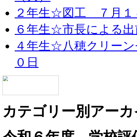
２年生☆図工 ７月１
６年生☆市長による出
４年生☆八穂クリーン
０日
カテゴリー別アーカ