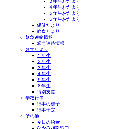
３年生おたより
４年生おたより
５年生おたより
６年生おたより
保健だより
給食だより
緊急連絡情報
緊急連絡情報
各学年より
１年生
２年生
３年生
４年生
５年生
６年生
特別支援
学校行事
行事の様子
行事予定
その他
今日の給食
なやみ相談窓口