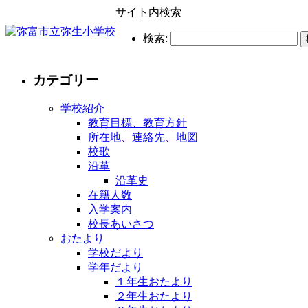
サイト内検索
検索:
カテゴリー
学校紹介
教育目標、教育方針
所在地、連絡先、地図
校歌
沿革
沿革史
在籍人数
入学案内
校長あいさつ
おたより
学校だより
学年だより
１年生おたより
２年生おたより