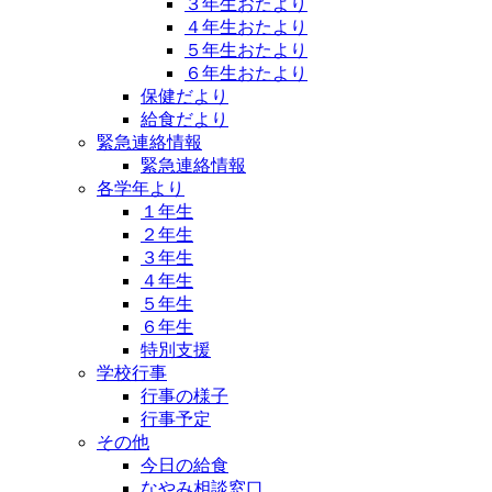
３年生おたより
４年生おたより
５年生おたより
６年生おたより
保健だより
給食だより
緊急連絡情報
緊急連絡情報
各学年より
１年生
２年生
３年生
４年生
５年生
６年生
特別支援
学校行事
行事の様子
行事予定
その他
今日の給食
なやみ相談窓口