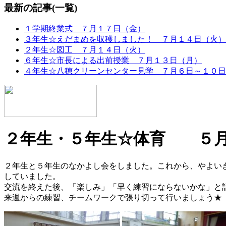
最新の記事(一覧)
１学期終業式 ７月１７日（金）
３年生☆えだまめを収穫しました！ ７月１４日（火）
２年生☆図工 ７月１４日（火）
６年生☆市長による出前授業 ７月１３日（月）
４年生☆八穂クリーンセンター見学 ７月６日～１０日
２年生・５年生☆体育 ５月
２年生と５年生のなかよし会をしました。これから、やよい
していました。
交流を終えた後、「楽しみ」「早く練習にならないかな」と
来週からの練習、チームワークで張り切って行いましょう★