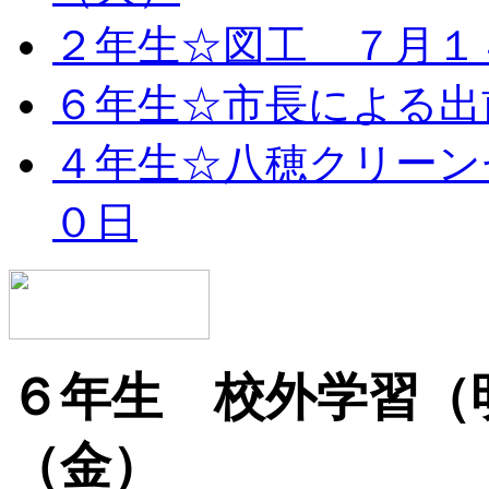
２年生☆図工 ７月１
６年生☆市長による出
４年生☆八穂クリーン
０日
６年生 校外学習（
（金）