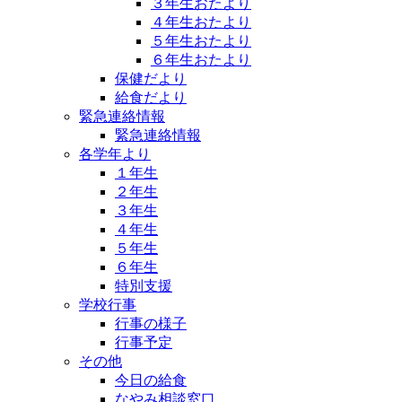
３年生おたより
４年生おたより
５年生おたより
６年生おたより
保健だより
給食だより
緊急連絡情報
緊急連絡情報
各学年より
１年生
２年生
３年生
４年生
５年生
６年生
特別支援
学校行事
行事の様子
行事予定
その他
今日の給食
なやみ相談窓口