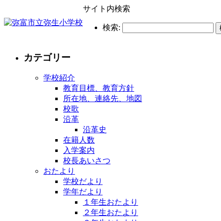
サイト内検索
検索:
カテゴリー
学校紹介
教育目標、教育方針
所在地、連絡先、地図
校歌
沿革
沿革史
在籍人数
入学案内
校長あいさつ
おたより
学校だより
学年だより
１年生おたより
２年生おたより